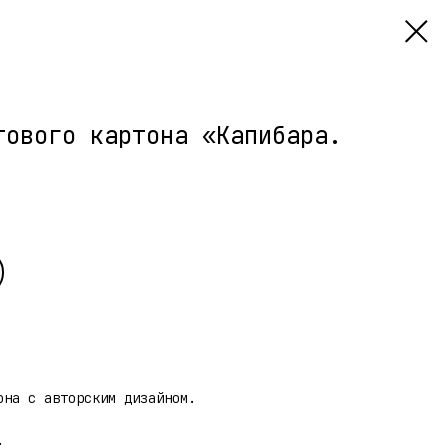
тового картона «Капибара.
она с авторским дизайном.
.