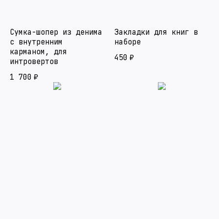
Сумка-шопер из денима
Закладки для книг в
с внутренним
наборе
карманом, для
450
₽
интровертов
1 700
₽