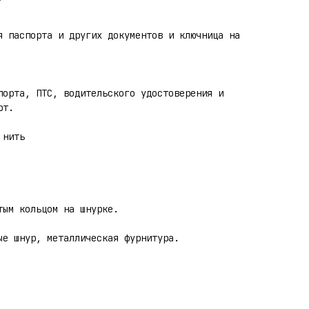
я паспорта и других документов и ключница на
порта, ПТС, водительского удостоверения и
рт.
 нить
тым кольцом на шнурке.
ые шнур, металлическая фурнитура.