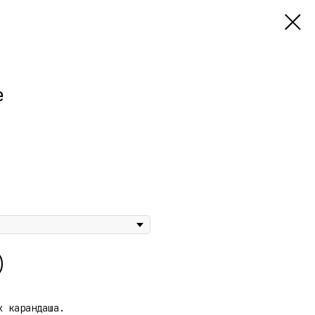
е
х карандаша.