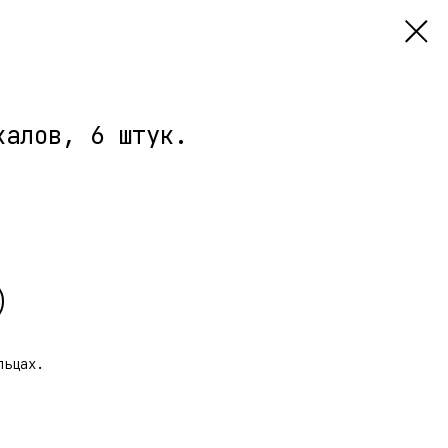
калов, 6 штук.
льцах.